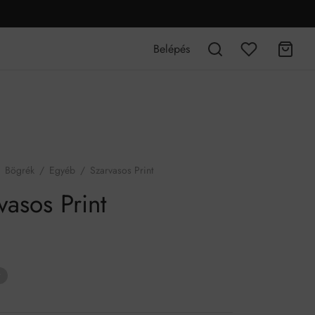
Belépés
Bögrék
/
Egyéb
/
Szarvasos Print
vasos Print
t