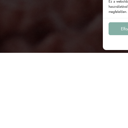
Ez a webolda
használatáva
megfelelően
Elf
EGY BÖGRE TEÁT?
tatkozom…
A TE BÖGRÉD