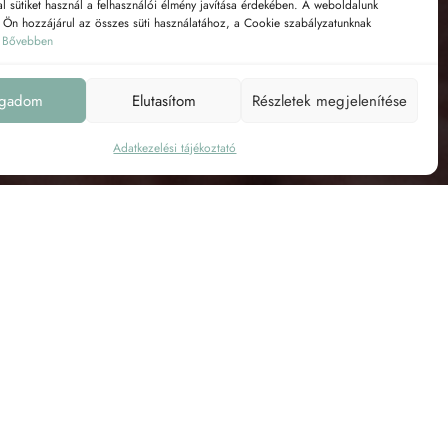
l sütiket használ a felhasználói élmény javítása érdekében. A weboldalunk
l Ön hozzájárul az összes süti használatához, a Cookie szabályzatunknak
.
Bővebben
A kollekció
ogadom
Elutasítom
Részletek megjelenítése
Adatkezelési tájékoztató