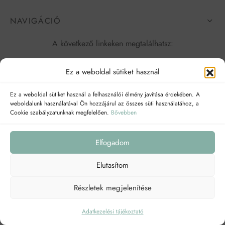
NAVIGÁCIÓ
A következő linkeken megtalálhatsz:
Ez a weboldal sütiket használ
Ez a weboldal sütiket használ a felhasználói élmény javítása érdekében. A
weboldalunk használatával Ön hozzájárul az összes süti használatához, a
Cookie szabályzatunknak megfelelően.
Bővebben
Elfogadom
Elutasítom
Adatkezelési tájékoztató
ÁSZF
Részletek megjelenítése
©2026 egybogreteat
Adatkezelési tájékoztató