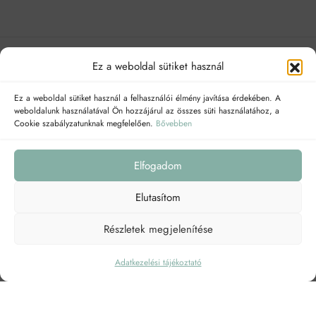
Ez a weboldal sütiket használ
NAVIGÁCIÓ
Ez a weboldal sütiket használ a felhasználói élmény javítása érdekében. A
weboldalunk használatával Ön hozzájárul az összes süti használatához, a
A következő linkeken megtalálhatsz:
Cookie szabályzatunknak megfelelően.
Bővebben
Elfogadom
Elutasítom
Részletek megjelenítése
Adatkezelési tájékoztató
Adatkezelési tájékoztató