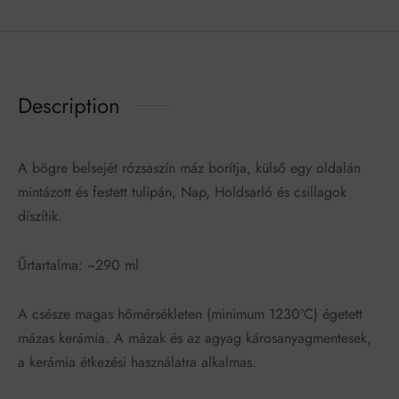
Description
A bögre belsejét rózsaszín máz borítja, külső egy oldalán
mintázott és festett tulipán, Nap, Holdsarló és csillagok
díszítik.
Űrtartalma: ~290 ml
A csésze magas hőmérsékleten (minimum 1230ºC) égetett
mázas kerámia. A mázak és az agyag károsanyagmentesek,
a kerámia étkezési használatra alkalmas.