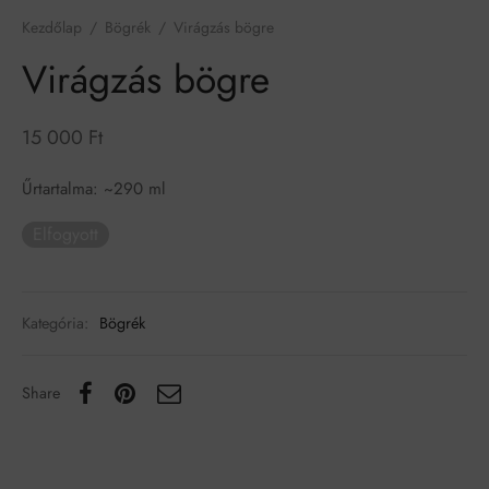
Kezdőlap
/
Bögrék
/
Virágzás bögre
Virágzás bögre
15 000
Ft
Űrtartalma: ~290 ml
Elfogyott
Kategória:
Bögrék
Share