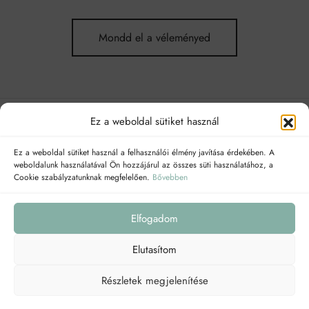
Mondd el a véleményed
Ez a weboldal sütiket használ
NAVIGÁCIÓ
Ez a weboldal sütiket használ a felhasználói élmény javítása érdekében. A
weboldalunk használatával Ön hozzájárul az összes süti használatához, a
A következő linkeken megtalálhatsz:
Cookie szabályzatunknak megfelelően.
Bővebben
Elfogadom
Elutasítom
Részletek megjelenítése