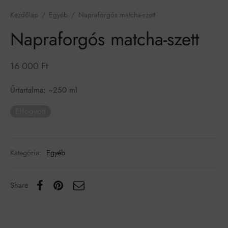
Kezdőlap
/
Egyéb
/
Napraforgós matcha-szett
Napraforgós matcha-szett
16 000
Ft
Űrtartalma: ~250 ml
Elfogyott
Kategória:
Egyéb
Share