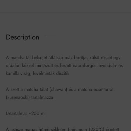
Description
A matcha tál belsejét átlátszó máz borítja, külső részét egy
oldalán kézzel mintázott és festett napraforgó, levendula- és
kamilla-virág, levélminták díszítik.
A szett a matcha tálat (chawan) és a matcha ecsettartót
(kusenaoshi) tartalmazza.
Űrtartalma: ~250 ml
A csésze magas hőmérsékleten (minimum 1230ºC) égetett