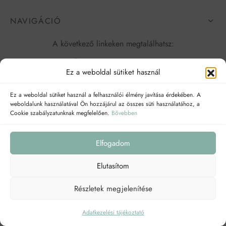
NAVIGÁCIÓ
A következő linkeken megtalálhatsz:
Ez a weboldal sütiket használ
Ez a weboldal sütiket használ a felhasználói élmény javítása érdekében. A
weboldalunk használatával Ön hozzájárul az összes süti használatához, a
Cookie szabályzatunknak megfelelően.
Bővebben
Elfogadom
Elutasítom
Adatkezelési tájékoztató
ÁSZF
Részletek megjelenítése
©2026 egybogreteat
Adatkezelési tájékoztató