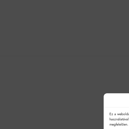
Ez a webolda
használatáva
megfelelően