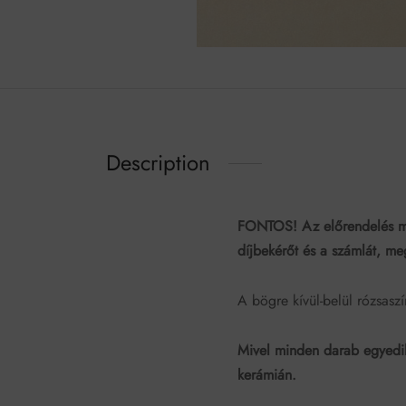
Description
FONTOS! Az előrendelés má
díjbekérőt és a számlát, me
A bögre kívül-belül rózsasz
Mivel minden darab egyedile
kerámián.