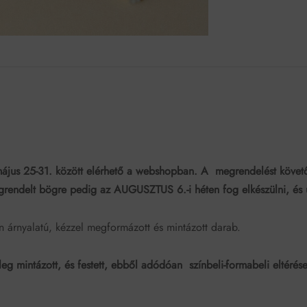
jus 25-31. között elérhető a webshopban. A megrendelést követ
grendelt bögre pedig az AUGUSZTUS 6.-i héten fog elkészülni, és ú
ín árnyalatú, kézzel megformázott és mintázott darab.
g mintázott, és festett, ebből adódóan színbeli-formabeli eltérés