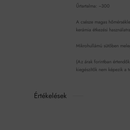
Űrtartalma: ~300
A csésze magas hőmérsékle
kerámia étkezési használatr
Mikrohullámú sütőben mele
(Az árak forintban értendők
kiegészítők nem képezik a te
Értékelések