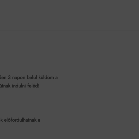
ően 3 napon belül küldöm a
tnak indulni feléd!
ek előfordulhatnak a