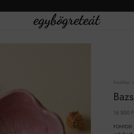
Kezdőlap
/
Bazs
16 500
F
FONTOS! A