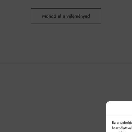
Mondd el a véleményed
Ez a webolda
használatáva