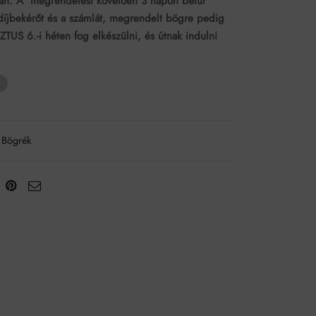
n. A megrendelést követően 3 napon belül
díjbekérőt és a számlát, megrendelt bögre pedig
US 6.-i héten fog elkészülni, és útnak indulni
t
Bögrék