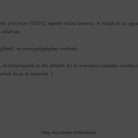
ten (minimum 1230ºC) égetett mázas kerámia. A mázak és az agy
a alkalmas.
gíthető, és mosogatógépben mosható.
, és tartalmazzák az áfa értékét! Az ár a kerámia csészére vonatkoz
rmék és az ár tartalmát. )
Még nincsenek értékelések.