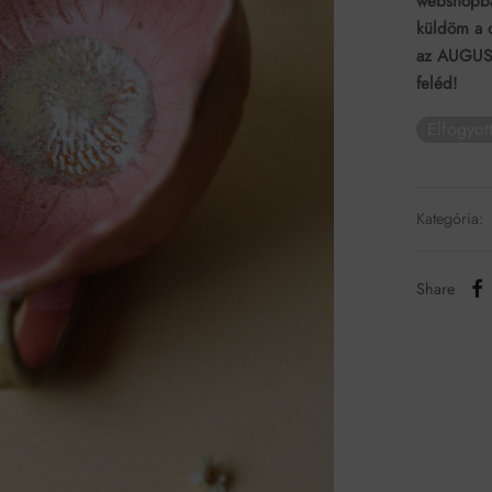
webshopba
küldöm a 
az AUGUSZT
feléd!
Elfogyot
Kategória:
Share