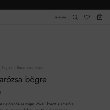
Belépés
Bögrék
/
Bazsarózsa bögre
arózsa bögre
t
z előrendelés május 25-31. között elérhető a