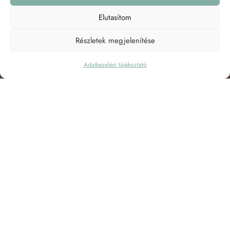
Elutasítom
Részletek megjelenítése
Adatkezelési tájékoztató
BESTSELLING SHIRTS
STARTING AT $49.99
SHOP MEN
SHOP WOMEN
SHOP KIDS